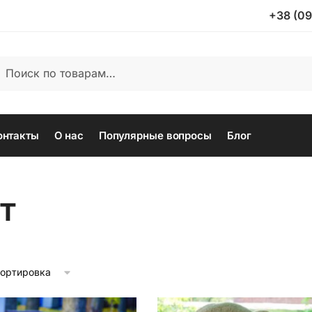
+38 (09
ать:
иск
онтакты
О нас
Популярные вопросы
Блог
т