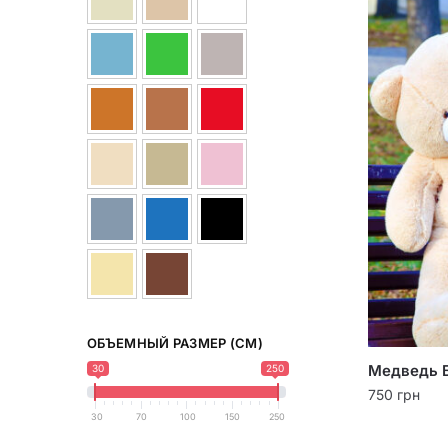
ОБЪЕМНЫЙ РАЗМЕР (СМ)
Медведь Б
30
250
750
грн
30
70
100
150
250