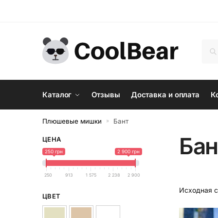
Skip
Skip
to
to
navigation
content
Иск
По
Каталог
Отзывы
Доставка и оплата
К
Плюшевые мишки
Бант
»
Бан
ЦЕНА
250 грн
2 900 грн
250
913
1 575
2 238
2 900
ЦВЕТ