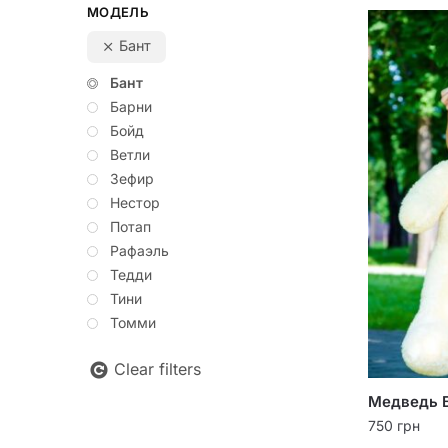
МОДЕЛЬ
Бант
Бант
Барни
Бойд
Ветли
Зефир
Нестор
Потап
Рафаэль
Тедди
Тини
Томми
Clear filters
Медведь Б
750
грн