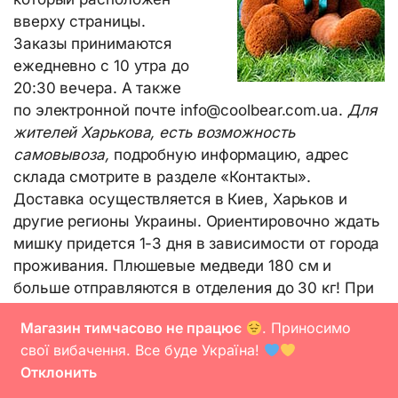
вверху страницы.
Заказы принимаются
ежедневно с 10 утра до
20:30 вечера. А также
по электронной почте info@coolbear.com.ua.
Для
жителей Харькова, есть возможность
самовывоза,
подробную информацию, адрес
склада смотрите в разделе «Контакты».
Доставка осуществляется в Киев, Харьков и
другие регионы Украины. Ориентировочно ждать
мишку придется 1-3 дня в зависимости от города
проживания. Плюшевые медведи 180 см и
больше отправляются в отделения до 30 кг! При
получении взять паспорт гражданина Украины.
Магазин тимчасово не працює
. Приносимо
свої вибачення. Все буде Україна!
Сколько стоит плюшевый
Отклонить