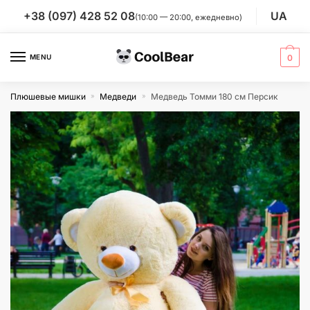
Skip
Skip
+38 (097) 428 52 08
UA
(10:00 — 20:00, ежедневно)
to
to
navigation
content
MENU
0
Плюшевые мишки
Медведи
Медведь Томми 180 см Персик
»
»