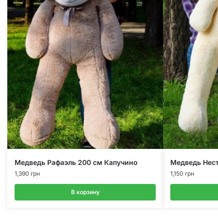
Медведь Рафаэль 200 см Капучино
Медведь Нес
1,390
грн
1,150
грн
В корзину