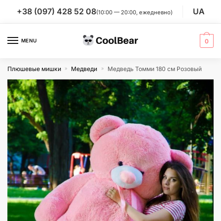
Skip
Skip
+38 (097) 428 52 08
UA
(10:00 — 20:00, ежедневно)
to
to
navigation
content
MENU
0
Плюшевые мишки
Медведи
Медведь Томми 180 см Розовый
»
»