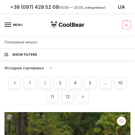
Skip
Skip
+38 (097) 428 52 08
UA
(10:00 — 20:00, ежедневно)
to
to
navigation
content
MENU
0
Плюшевые мишки
SHOW FILTERS
1
2
3
4
5
…
10
11
12