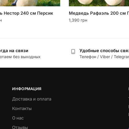
ь Нестор 240 см Персик
Медведь Рафаэль 200 см 
н
1,390
грн
гда на связи
Удобные способы свя
отаем без выходных
Телефон / Viber / Telegr
ИНФОРМАЦИЯ
Доставка и оплата
Контакты
О нас
Отзывы