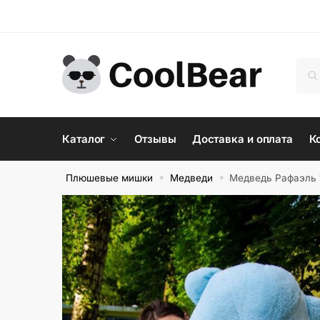
Skip
Skip
to
to
navigation
content
Иск
По
Каталог
Отзывы
Доставка и оплата
К
Плюшевые мишки
Медведи
Медведь Рафаэль 
»
»