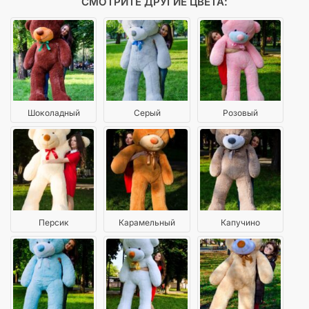
СМОТРИТЕ ДРУГИЕ ЦВЕТА:
Шоколадный
Серый
Розовый
Персик
Карамельный
Капучино