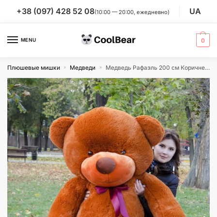
Skip
Skip
+38 (097) 428 52 08
UA
(10:00 — 20:00, ежедневно)
to
to
navigation
content
MENU
0
Плюшевые мишки
Медведи
Медведь Рафаэль 200 см Коричневый
»
»