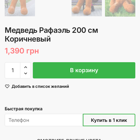
Медведь Рафаэль 200 см
Коричневый
1,390
грн
Количество
В корзину
товара
Медведь
Добавить в список желаний
Рафаэль
200
см
Быстрая покупка
Коричневый