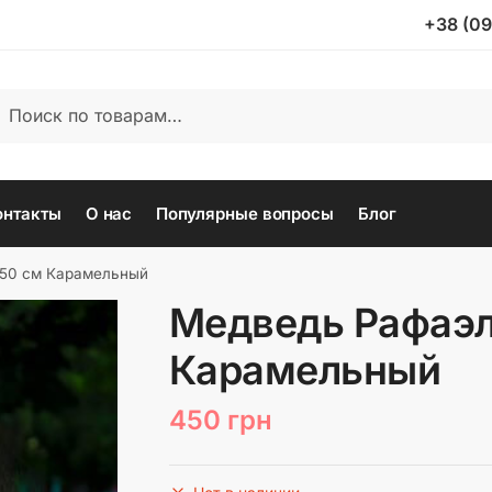
+38 (09
ать:
иск
онтакты
О нас
Популярные вопросы
Блог
 50 см Карамельный
Медведь Рафаэл
Карамельный
450
грн