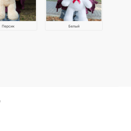
Персик
Белый
а