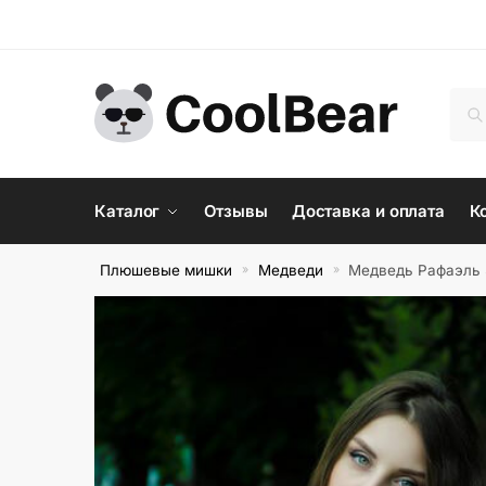
Skip
Skip
to
to
navigation
content
Иск
По
Каталог
Отзывы
Доставка и оплата
К
Плюшевые мишки
Медведи
Медведь Рафаэль
»
»