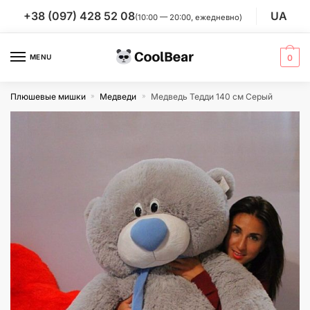
Skip
Skip
+38 (097) 428 52 08
UA
(10:00 — 20:00, ежедневно)
to
to
navigation
content
MENU
0
Плюшевые мишки
Медведи
Медведь Тедди 140 см Серый
»
»