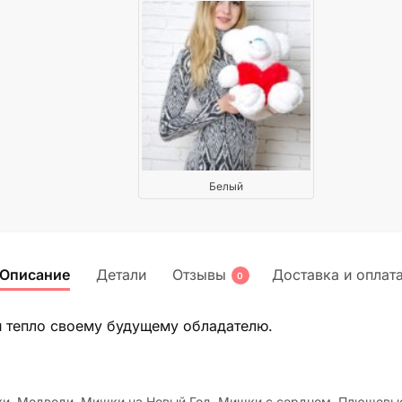
Белый
Описание
Детали
Отзывы
Доставка и оплат
0
и тепло своему будущему обладателю.
ки
,
Медведи
,
Мишки на Новый Год
,
Мишки с сердцем
,
Плюшевые