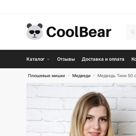
Skip
Skip
to
to
navigation
content
Иск
По
Каталог
Отзывы
Доставка и оплата
К
Плюшевые мишки
Медведи
Медведь Тини 50 
»
»