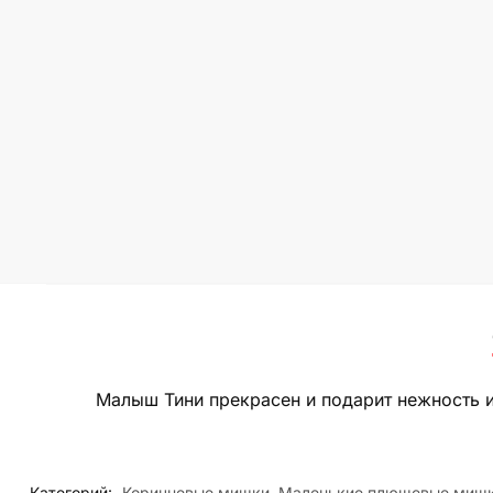
Малыш Тини прекрасен и подарит нежность 
Категорий:
Коричневые мишки
,
Маленькие плюшевые миш