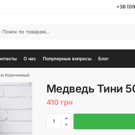
+38 (09
ать:
иск
онтакты
О нас
Популярные вопросы
Блог
см Коричневый
Медведь Тини 5
410
грн
Количество
товара
Медведь