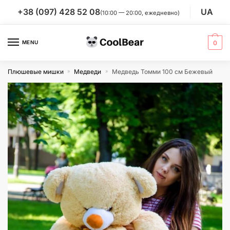
Skip
Skip
+38 (097) 428 52 08
UA
(10:00 — 20:00, ежедневно)
to
to
navigation
content
MENU
0
Плюшевые мишки
Медведи
Медведь Томми 100 см Бежевый
»
»