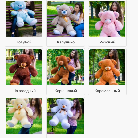
Голубой
Капучино
Розовый
Шоколадный
Коричневый
Карамельный