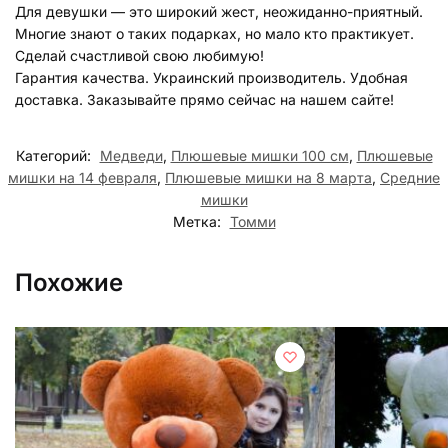
Для девушки — это широкий жест, неожиданно-приятный.
Многие знают о таких подарках, но мало кто практикует.
Сделай счастливой свою любимую!
Гарантия качества. Украинский производитель. Удобная
доставка. Заказывайте прямо сейчас на нашем сайте!
Категорий:
Медведи
,
Плюшевые мишки 100 см
,
Плюшевые
мишки на 14 февраля
,
Плюшевые мишки на 8 марта
,
Средние
мишки
Метка:
Томми
Похожие