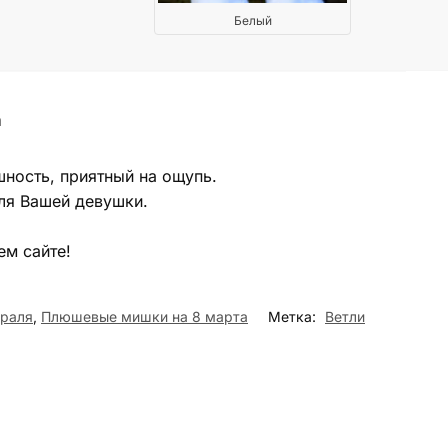
Белый
а
ность, приятный на ощупь.
ля Вашей девушки.
ем сайте!
враля
,
Плюшевые мишки на 8 марта
Метка:
Ветли