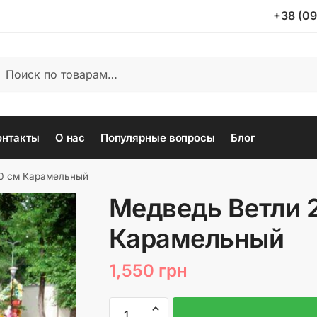
+38 (09
ать:
иск
онтакты
О нас
Популярные вопросы
Блог
0 см Карамельный
Медведь Ветли 
Карамельный
1,550
грн
Количество