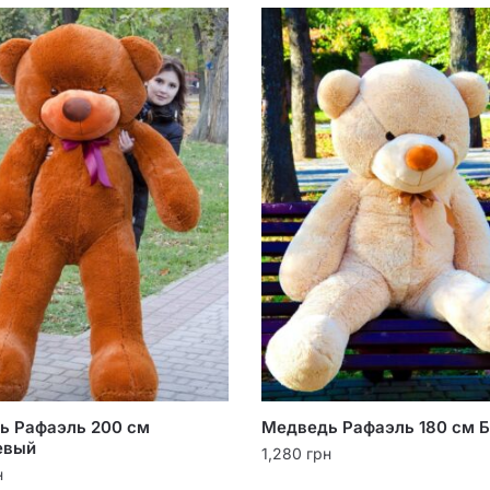
ь Рафаэль 200 см
Медведь Рафаэль 180 см 
евый
1,280
грн
н