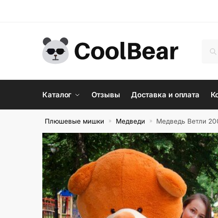
Skip
Skip
to
to
navigation
content
Иск
По
Каталог
Отзывы
Доставка и оплата
К
Плюшевые мишки
Медведи
Медведь Ветли 20
»
»