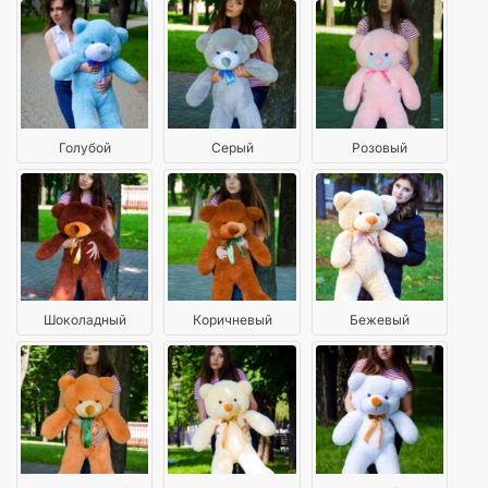
Голубой
Серый
Розовый
Шоколадный
Коричневый
Бежевый