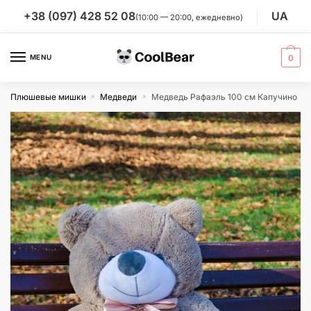
Skip
Skip
+38 (097) 428 52 08
UA
(10:00 — 20:00, ежедневно)
to
to
navigation
content
MENU
0
Плюшевые мишки
Медведи
Медведь Рафаэль 100 см Капучино
»
»