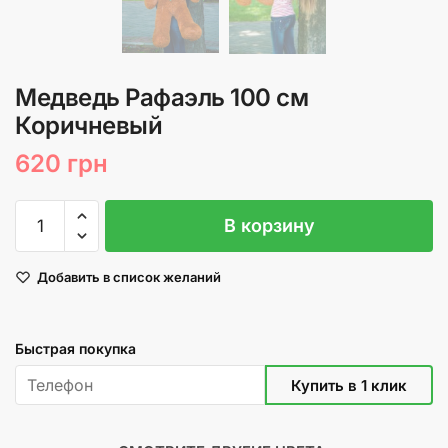
Медведь Рафаэль 100 см
Коричневый
620
грн
Количество
В корзину
товара
Медведь
Добавить в список желаний
Рафаэль
100
см
Быстрая покупка
Коричневый