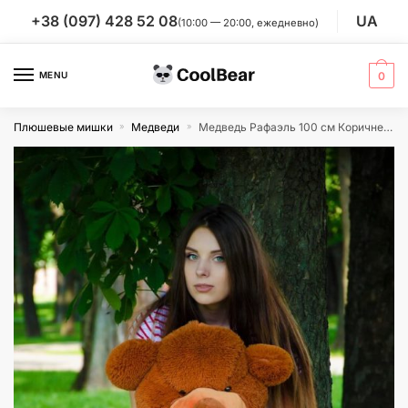
Skip
Skip
+38 (097) 428 52 08
UA
(10:00 — 20:00, ежедневно)
to
to
navigation
content
MENU
0
Плюшевые мишки
Медведи
Медведь Рафаэль 100 см Коричневый
»
»