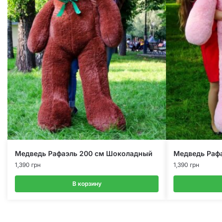
Медведь Рафаэль 200 см Шоколадный
Медведь Раф
1,390
грн
1,390
грн
В корзину