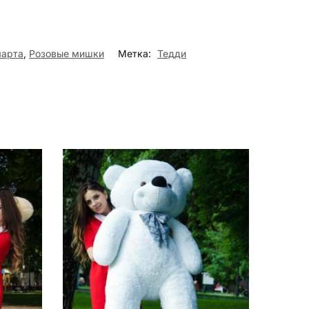
марта
,
Розовые мишки
Метка:
Тедди