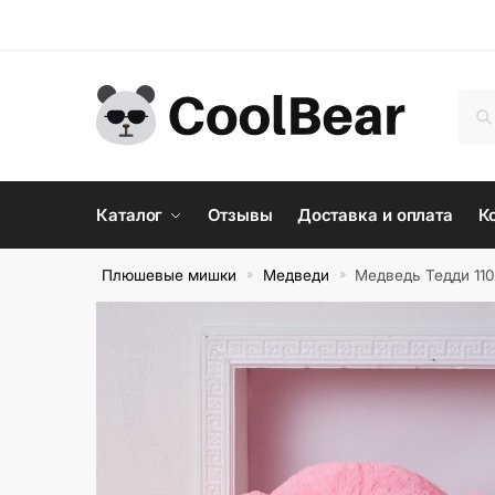
Skip
Skip
to
to
navigation
content
Иск
По
Каталог
Отзывы
Доставка и оплата
К
Плюшевые мишки
Медведи
Медведь Тедди 11
»
»