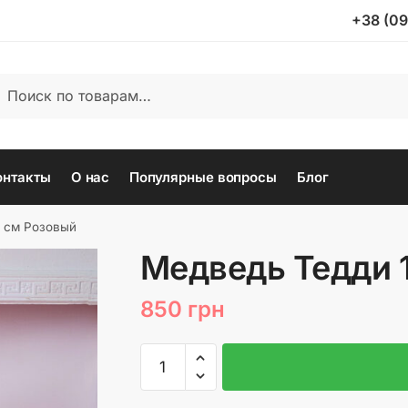
+38 (09
ать:
иск
онтакты
О нас
Популярные вопросы
Блог
0 см Розовый
Медведь Тедди 
850
грн
Количество
товара
Медведь