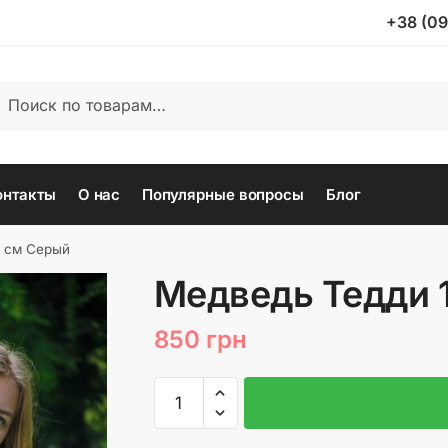
+38 (09
ать:
иск
онтакты
О нас
Популярные вопросы
Блог
0 см Серый
Медведь Тедди 
850
грн
Количество
товара
Медведь