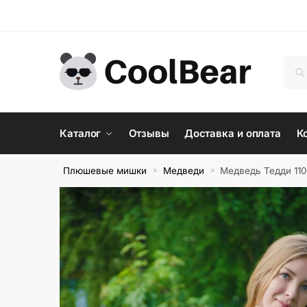
Skip
Skip
to
to
navigation
content
Иск
По
Каталог
Отзывы
Доставка и оплата
К
Плюшевые мишки
Медведи
Медведь Тедди 11
»
»