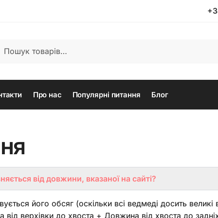
+3
кати
нтакти
Про нас
Популярні питання
Блог
ння
яється від довжини, вказаної на сайті?
ється його обсяг (оскільки всі ведмеді досить великі в
ід верхівки до хвоста + Довжина від хвоста до задніх