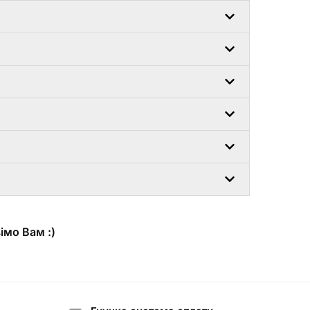
імо Вам :)