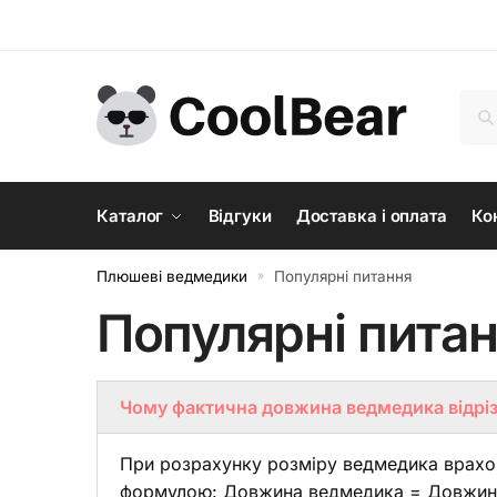
Шу
Каталог
Відгуки
Доставка і оплата
Ко
Плюшеві ведмедики
Популярні питання
»
Популярні пита
Чому фактична довжина ведмедика відрізн
При розрахунку розміру ведмедика врахову
формулою: Довжина ведмедика = Довжина в