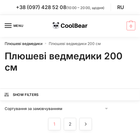
Skip
Skip
+38 (097) 428 52 08
RU
(10:00 – 20:00, щодня)
to
to
navigation
content
MENU
0
Плюшеві ведмедики
Плюшеві ведмедики 200 см
»
Плюшеві ведмедики 200
см
SHOW FILTERS
1
2