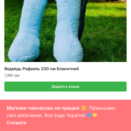
Ведмідь Рафаель 200 см Блакитний
1,390
грн
Додати в кошик
Магазин тимчасово не працює
. Приносимо
свої вибачення. Все буде Україна!
Сховати