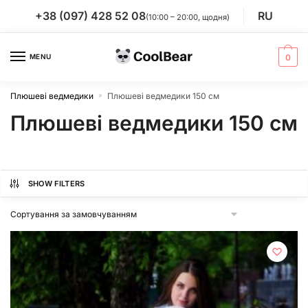
Skip
Skip
+38 (097) 428 52 08
RU
(10:00 – 20:00, щодня)
to
to
navigation
content
MENU
0
Плюшеві ведмедики
Плюшеві ведмедики 150 см
»
Плюшеві ведмедики 150 см
SHOW FILTERS