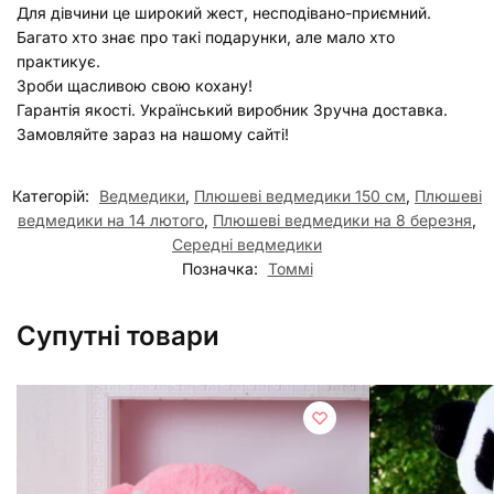
Для дівчини це широкий жест, несподівано-приємний.
Багато хто знає про такі подарунки, але мало хто
практикує.
Зроби щасливою свою кохану!
Гарантія якості. Український виробник Зручна доставка.
Замовляйте зараз на нашому сайті!
Категорій:
Ведмедики
,
Плюшеві ведмедики 150 см
,
Плюшеві
ведмедики на 14 лютого
,
Плюшеві ведмедики на 8 березня
,
Середні ведмедики
Позначка:
Томмі
Супутні товари