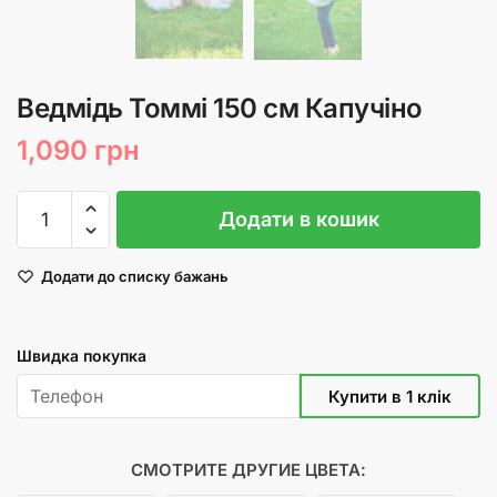
Ведмідь Томмі 150 см Капучіно
1,090
грн
Ведмідь
Додати в кошик
Томмі
150
Додати до списку бажань
см
Капучіно
кількість
Швидка покупка
СМОТРИТЕ ДРУГИЕ ЦВЕТА: