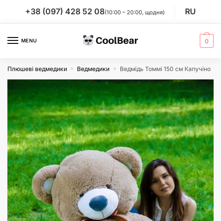
Skip
Skip
+38 (097) 428 52 08
RU
(10:00 – 20:00, щодня)
to
to
navigation
content
MENU
0
Плюшеві ведмедики
Ведмедики
Ведмідь Томмі 150 см Капучіно
»
»