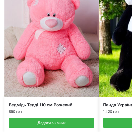
Ведмідь Тедді 110 см Рожевий
Панда Україн
850
грн
1,420
грн
Додати в кошик