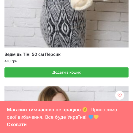
Ведмідь Тіні 50 см Персик
410
грн
Додати в кошик
Магазин тимчасово не працює
. Приносимо
свої вибачення. Все буде Україна!
Сховати