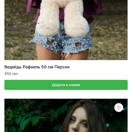
Ведмідь Рафаель 50 см Персик
450
грн
Додати в кошик