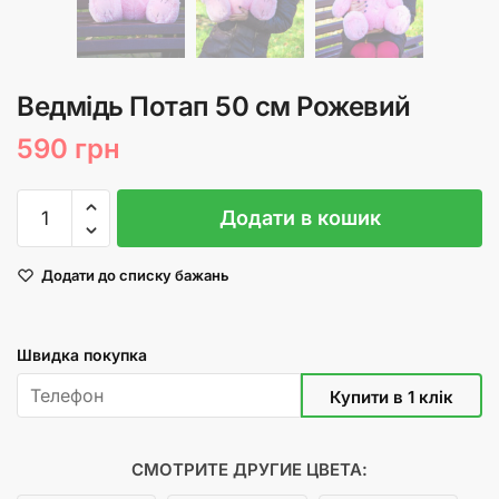
Ведмідь Потап 50 см Рожевий
590
грн
Ведмідь
Додати в кошик
Потап
50
Додати до списку бажань
см
Рожевий
кількість
Швидка покупка
СМОТРИТЕ ДРУГИЕ ЦВЕТА: