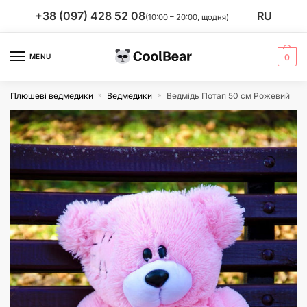
Skip
Skip
+38 (097) 428 52 08
RU
(10:00 – 20:00, щодня)
to
to
navigation
content
MENU
0
Плюшеві ведмедики
Ведмедики
Ведмідь Потап 50 см Рожевий
»
»