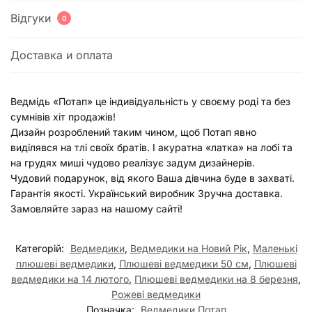
Відгуки
0
Доставка и оплата
Ведмідь «Потап» це індивідуальність у своєму роді та без
сумнівів хіт продажів!
Дизайн розроблений таким чином, щоб Потап явно
виділявся на тлі своїх братів. І акуратна «латка» на лобі та
на грудях миші чудово реалізує задум дизайнерів.
Чудовий подарунок, від якого Ваша дівчина буде в захваті.
Гарантія якості. Український виробник Зручна доставка.
Замовляйте зараз на нашому сайті!
Категорій:
Ведмедики
,
Ведмедики на Новий Рік
,
Маленькі
плюшеві ведмедики
,
Плюшеві ведмедики 50 см
,
Плюшеві
ведмедики на 14 лютого
,
Плюшеві ведмедики на 8 березня
,
Рожеві ведмедики
Позначка:
Ведмедики Потап