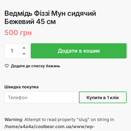
Ведмідь Фіззі Мун сидячий
Бежевий 45 см
500
грн
Ведмідь
Додати в кошик
Фіззі
Мун
Додати до списку бажань
сидячий
Бежевий
45
Швидка покупка
см
кількість
Warning
: Attempt to read property "slug" on string in
/home/a4a4a/coolbear.com.ua/www/wp-