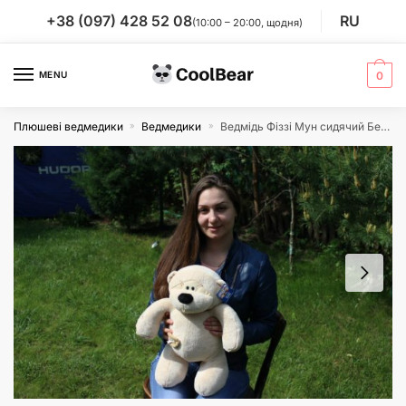
Skip
Skip
+38 (097) 428 52 08
RU
(10:00 – 20:00, щодня)
to
to
navigation
content
MENU
0
Плюшеві ведмедики
Ведмедики
Ведмідь Фіззі Мун сидячий Бежевий 45 см
»
»