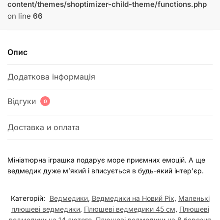
content/themes/shoptimizer-child-theme/functions.php
on line
66
Опис
Додаткова інформація
Відгуки
0
Доставка и оплата
Мініатюрна іграшка подарує море приємних емоцій. А ще
ведмедик дуже м’який і вписується в будь-який інтер’єр.
Категорій:
Ведмедики
,
Ведмедики на Новий Рік
,
Маленькі
плюшеві ведмедики
,
Плюшеві ведмедики 45 см
,
Плюшеві
ведмедики на 14 лютого
,
Плюшеві ведмедики на 8 березня