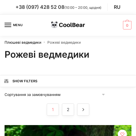
Skip
Skip
+38 (097) 428 52 08
RU
(10:00 – 20:00, щодня)
to
to
navigation
content
MENU
0
Плюшеві ведмедики
Рожеві ведмедики
»
Рожеві ведмедики
SHOW FILTERS
1
2