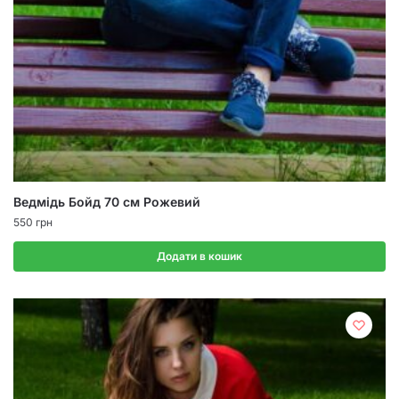
Ведмідь Бойд 70 см Рожевий
550
грн
Додати в кошик