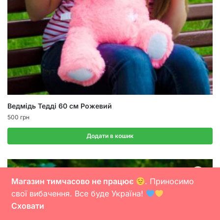
Ведмідь Тедді 60 см Рожевий
500
грн
Додати в кошик
Магазин тимчасово не працює
. Приносимо
свої вибачення. Все буде Україна!
Сховати