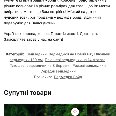
Купуйте м’яку іграшку «Бойд». Красень представлений в
різних кольорах і в різних розмірах для того, щоб Ви могли
вибрати саме те, що Вам потрібно! М’який на дотик,
чудовий зовні. Хіт продажів – ведмідь Бойд. Відмінний
подарунок для Вашої дитини!
Українське провадження. Гарантія якості. Доставка.
Замовляйте зараз у нас на сайті!
Категорій:
Ведмедики
,
Ведмедики на Новий Рік
,
Плюшеві
ведмедики 120 см
,
Плюшеві ведмедики на 14 лютого
,
Плюшеві ведмедики на 8 березня
,
Рожеві ведмедики
,
Середні ведмедики
Позначка:
Ведмедик Бойд
Супутні товари