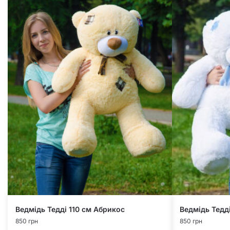
Ведмідь Тедді 110 см Абрикос
Ведмідь Тедді
850
грн
850
грн