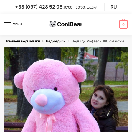
Skip
Skip
+38 (097) 428 52 08
RU
(10:00 – 20:00, щодня)
to
to
navigation
content
MENU
0
Плюшеві ведмедики
Ведмедики
Ведмідь Рафаель 180 см Рожевий
»
»