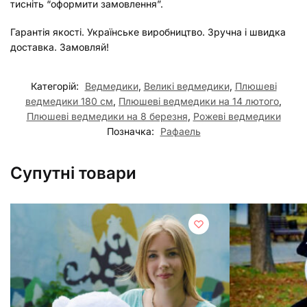
тисніть “оформити замовлення”.
Гарантія якості. Українське виробництво. Зручна і швидка
доставка. Замовляй!
Категорій:
Ведмедики
,
Великі ведмедики
,
Плюшеві
ведмедики 180 см
,
Плюшеві ведмедики на 14 лютого
,
Плюшеві ведмедики на 8 березня
,
Рожеві ведмедики
Позначка:
Рафаель
Супутні товари