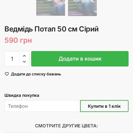
Ведмідь Потап 50 см Сірий
590
грн
Ведмідь
Додати в кошик
Потап
50
Додати до списку бажань
см
Сірий
кількість
Швидка покупка
СМОТРИТЕ ДРУГИЕ ЦВЕТА: