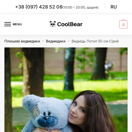
Skip
Skip
+38 (097) 428 52 08
RU
(10:00 – 20:00, щодня)
to
to
navigation
content
MENU
0
Плюшеві ведмедики
Ведмедики
Ведмідь Потап 50 см Сірий
»
»