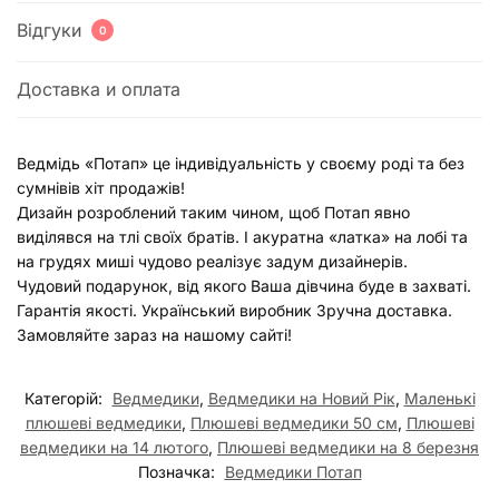
Відгуки
0
Доставка и оплата
Ведмідь «Потап» це індивідуальність у своєму роді та без
сумнівів хіт продажів!
Дизайн розроблений таким чином, щоб Потап явно
виділявся на тлі своїх братів. І акуратна «латка» на лобі та
на грудях миші чудово реалізує задум дизайнерів.
Чудовий подарунок, від якого Ваша дівчина буде в захваті.
Гарантія якості. Український виробник Зручна доставка.
Замовляйте зараз на нашому сайті!
Категорій:
Ведмедики
,
Ведмедики на Новий Рік
,
Маленькі
плюшеві ведмедики
,
Плюшеві ведмедики 50 см
,
Плюшеві
ведмедики на 14 лютого
,
Плюшеві ведмедики на 8 березня
Позначка:
Ведмедики Потап