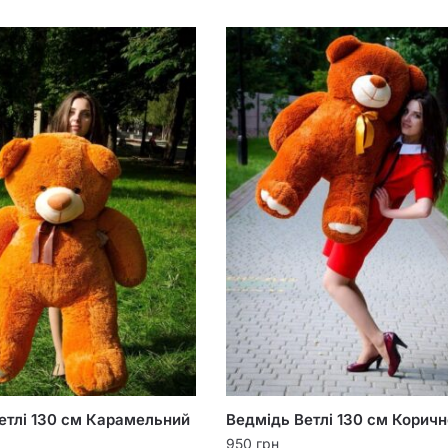
етлі 130 см Карамельний
Ведмідь Ветлі 130 см Корич
950
грн