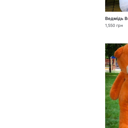
Ведмідь В
1,550
грн