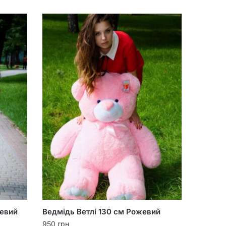
невий
Ведмідь Ветлі 130 см Рожевий
950
грн