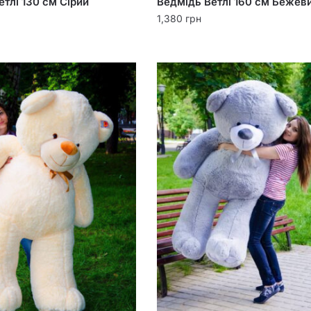
тлі 130 см Сірий
Ведмідь Ветлі 160 см Бежев
1,380
грн