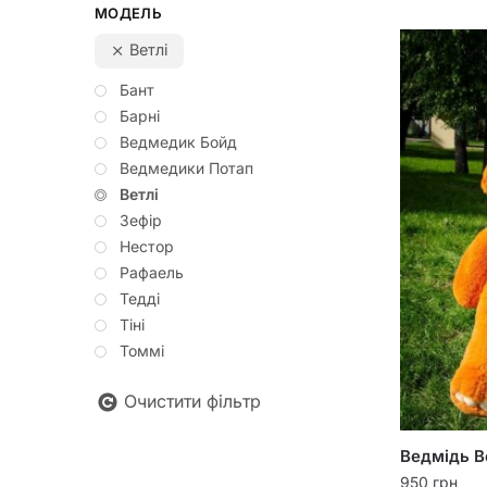
МОДЕЛЬ
Ветлі
Бант
Барні
Ведмедик Бойд
Ведмедики Потап
Ветлі
Зефір
Нестор
Рафаель
Тедді
Тіні
Томмі
Очистити фільтр
Ведмідь В
950
грн