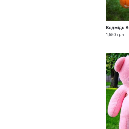
Ведмідь В
1,550
грн