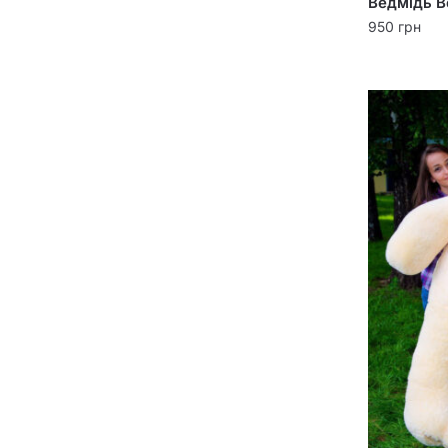
Ведмідь Ве
950
грн