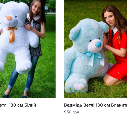
тлі 130 см Білий
Ведмідь Ветлі 130 см Блакит
950
грн