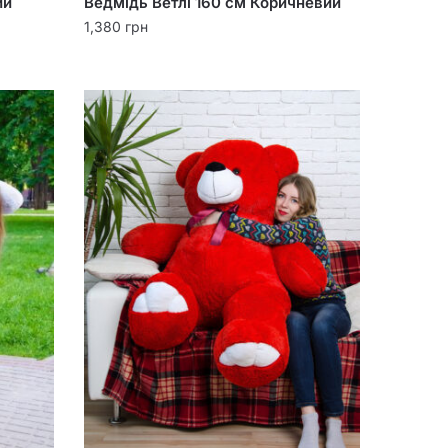
ий
Ведмідь Ветлі 160 см Коричневий
1,380
грн