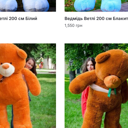
етлі 200 см Білий
Ведмідь Ветлі 200 см Блаки
1,550
грн