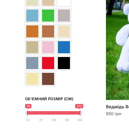
ОБ'ЄМНИЙ РОЗМІР (СМ)
Ведмідь Ве
30
250
950
грн
30
70
100
150
250