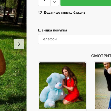
Ветлі
130
Додати до списку бажань
см
Карамельний
кількість
Швидка покупка
СМОТРИТ