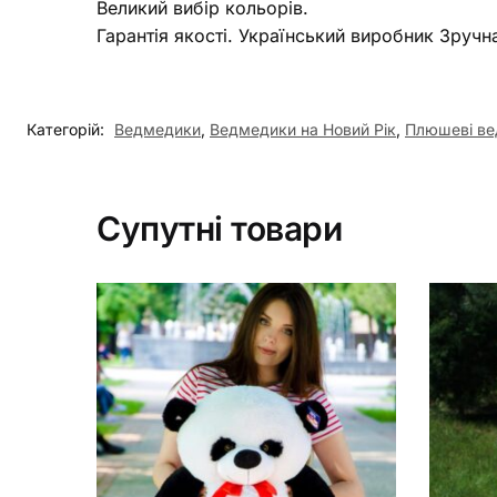
Великий вибір кольорів.
Гарантія якості. Український виробник Зручн
Категорій:
Ведмедики
,
Ведмедики на Новий Рік
,
Плюшеві ве
Супутні товари