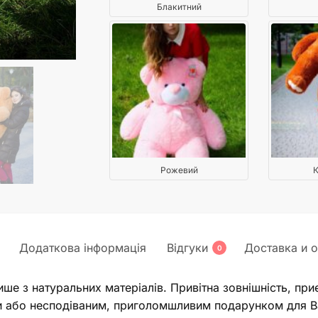
Блакитний
Рожевий
К
Додаткова інформація
Відгуки
Доставка и о
0
ише з натуральних матеріалів. Привітна зовнішність, при
ни або несподіваним, приголомшливим подарунком для В