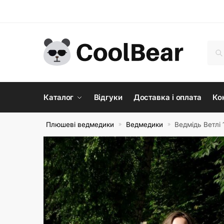
Skip
Skip
to
to
navigation
content
Шук
Шу
Каталог
Відгуки
Доставка і оплата
Ко
Плюшеві ведмедики
Ведмедики
Ведмідь Ветлі
»
»