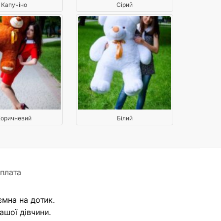
Капучіно
Сірий
оричневий
Білий
плата
ємна на дотик.
ашої дівчини.