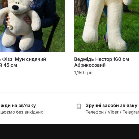
 Фіззі Мун сидячий
Ведмідь Нестор 160 см
й 45 см
Абрикосовий
1,150
грн
жди на зв’язку
Зручні засоби зв’язку
цюємо без вихідних
Телефон / Viber / Telegr