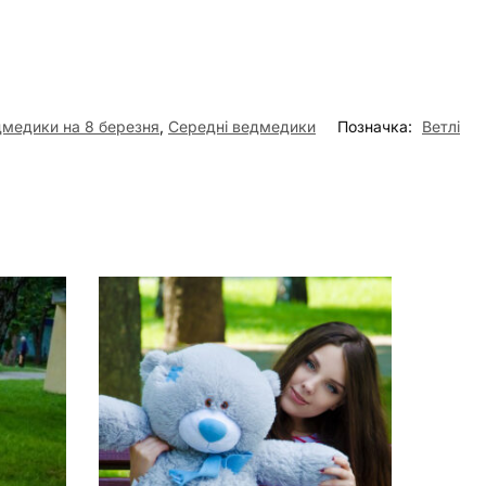
медики на 8 березня
,
Середні ведмедики
Позначка:
Ветлі