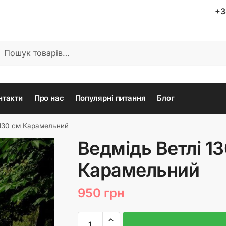
+3
ати:
кати
нтакти
Про нас
Популярні питання
Блог
 130 см Карамельний
Ведмідь Ветлі 1
Карамельний
950
грн
Ведмідь