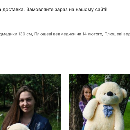
а доставка. Замовляйте зараз на нашому сайті!
дмедики 130 см
,
Плюшеві ведмедики на 14 лютого
,
Плюшеві вед