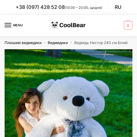
Skip
Skip
+38 (097) 428 52 08
RU
(10:00 – 20:00, щодня)
to
to
navigation
content
MENU
0
Плюшеві ведмедики
Ведмедики
Ведмідь Нестор 240 см Білий
»
»