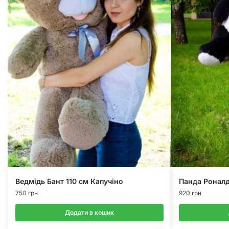
Ведмідь Бант 110 см Капучіно
Панда Роналд
750
грн
920
грн
Додати в кошик