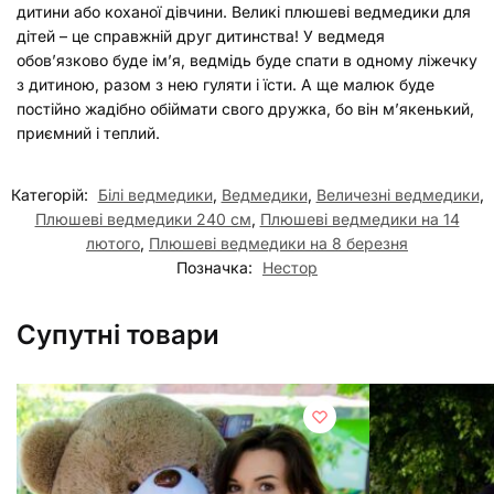
дитини або коханої дівчини. Великі плюшеві ведмедики для
дітей – це справжній друг дитинства! У ведмедя
обов’язково буде ім’я, ведмідь буде спати в одному ліжечку
з дитиною, разом з нею гуляти і їсти. А ще малюк буде
постійно жадібно обіймати свого дружка, бо він м’якенький,
приємний і теплий.
Категорій:
Білі ведмедики
,
Ведмедики
,
Величезні ведмедики
,
Плюшеві ведмедики 240 см
,
Плюшеві ведмедики на 14
лютого
,
Плюшеві ведмедики на 8 березня
Позначка:
Нестор
Супутні товари