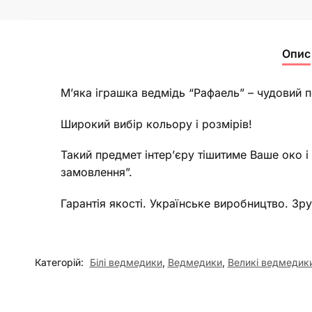
Опис
М’яка іграшка ведмідь “Рафаель” – чудовий 
Широкий вибір кольору і розмірів!
Такий предмет інтер’єру тішитиме Ваше око і
замовлення”.
Гарантія якості. Українське виробництво. Зр
Категорій:
Білі ведмедики
,
Ведмедики
,
Великі ведмедик