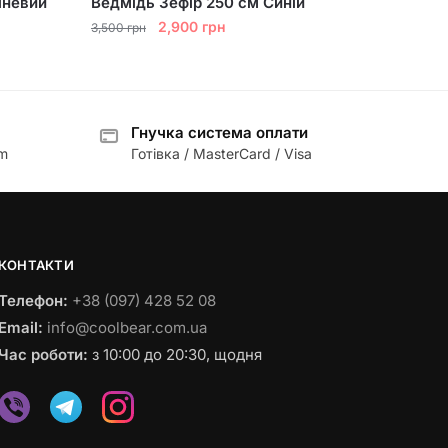
чневий
Ведмідь Зефір 250 см Синій
Оригінальна
Поточна
2,900
грн
3,500
грн
ціна:
ціна:
3,500 грн.
2,900 грн.
Гнучка система оплати
am
Готівка / MasterCard / Visa
КОНТАКТИ
Телефон:
+38 (097) 428 52 08
Email:
info@coolbear.com.ua
Час роботи:
з 10:00 до 20:30, щодня