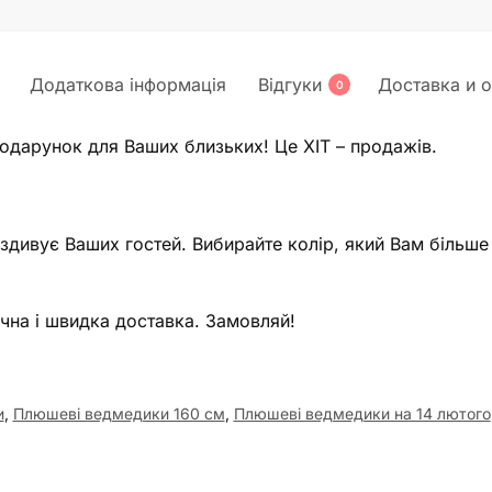
Додаткова інформація
Відгуки
Доставка и о
0
подарунок для Ваших близьких! Це ХІТ – продажів.
 здивує Ваших гостей. Вибирайте колір, який Вам більше
учна і швидка доставка. Замовляй!
и
,
Плюшеві ведмедики 160 см
,
Плюшеві ведмедики на 14 лютого