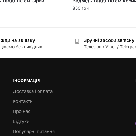
 Тедді 110 см Сірий
Ведмідь Тедді 110 см Кори
850
грн
жди на зв’язку
Зручні засоби зв’язку
цюємо без вихідних
Телефон / Viber / Telegr
ІНФОРМАЦІЯ
Доставка і оплата
Контакти
Про нас
Відгуки
Популярні питання