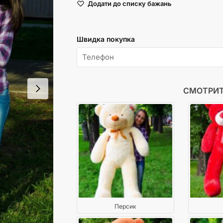
Додати до списку бажань
см
Білий
кількість
Швидка покупка
СМОТРИТ
Персик