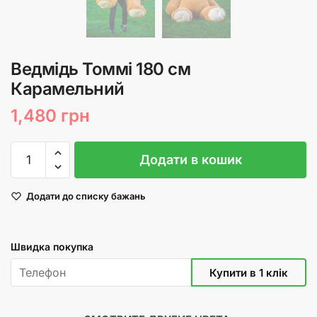
Ведмідь Томмі 180 см
Карамельний
1,480
грн
Ведмідь
Додати в кошик
Томмі
180
Додати до списку бажань
см
Карамельний
кількість
Швидка покупка