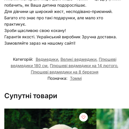
побачить, як Ваша дитина подорослішає.
Для дівчини це широкий жест, несподівано-приємний.
Багато хто знає про такі подарунки, але мало хто
практикує.
Зроби щасливою свою кохану!
Гарантія якості. Український виробник Зручна доставка.
Замовляйте зараз на нашому сайті!
Категорій:
Ведмедики
,
Великі ведмедики
,
Плюшеві
ведмедики 180 см
,
Плюшеві ведмедики на 14 лютого
,
Плюшеві ведмедики на 8 березня
Позначка:
Томмі
Супутні товари