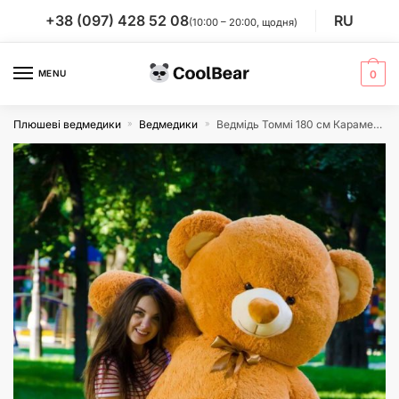
Skip
Skip
+38 (097) 428 52 08
RU
(10:00 – 20:00, щодня)
to
to
navigation
content
MENU
0
Плюшеві ведмедики
Ведмедики
Ведмідь Томмі 180 см Карамельний
»
»