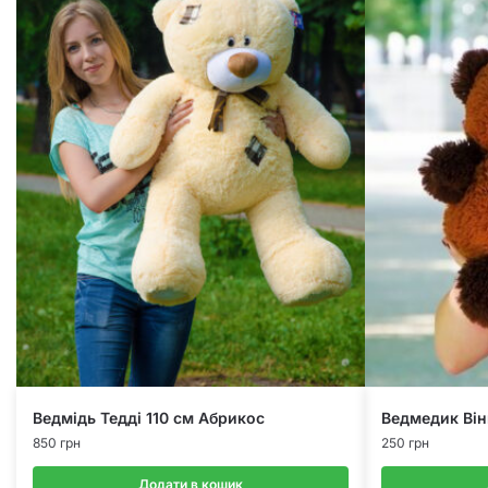
Ведмідь Тедді 110 см Абрикос
Ведмедик Він
850
грн
250
грн
Додати в кошик