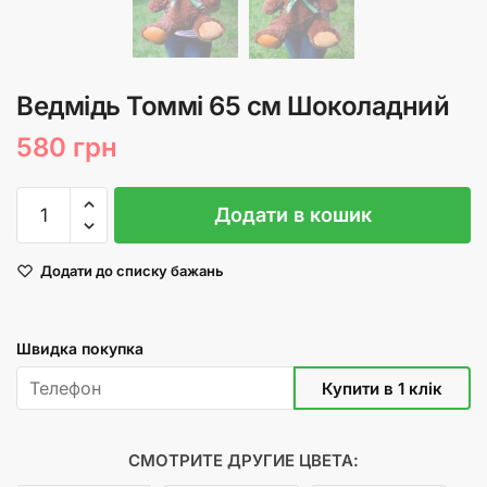
Ведмідь Томмі 65 см Шоколадний
580
грн
Ведмідь
Додати в кошик
Томмі
65
Додати до списку бажань
см
Шоколадний
кількість
Швидка покупка
СМОТРИТЕ ДРУГИЕ ЦВЕТА: