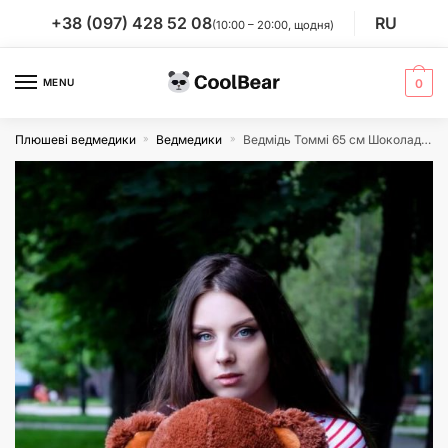
Skip
Skip
+38 (097) 428 52 08
RU
(10:00 – 20:00, щодня)
to
to
navigation
content
MENU
0
Плюшеві ведмедики
Ведмедики
Ведмідь Томмі 65 см Шоколадний
»
»