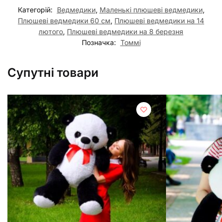
Категорій:
Ведмедики
,
Маленькі плюшеві ведмедики
,
Плюшеві ведмедики 60 см
,
Плюшеві ведмедики на 14
лютого
,
Плюшеві ведмедики на 8 березня
Позначка:
Томмі
Супутні товари