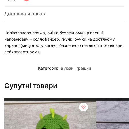
Доставка и оплата
Напівхлокова пряжа, очі на безпечному кріпленні,
наповнювач – холлофайбер, гнучкі ручки на дротяному
каркасі (кінці дроту загнуті безпечною петлею та ізольовані
лейкопластирем).
Категорія:
В'язані іграшки
Супутні товари