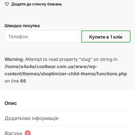
Додати до списку бажань
"Лосик-
пузатик"
18
Швидка покупка
см
кількість
Warning
: Attempt to read property "slug" on string in
/home/a4a4a/coolbear.com.ua/www/wp-
content/themes/shoptimizer-child-theme/functions.php
on line
66
Опис
Додаткова інформація
Відгуки
0