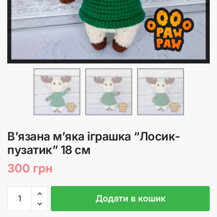
В’язана м’яка іграшка “Лосик-
пузатик” 18 см
300
грн
В'язана
Додати в кошик
м'яка
іграшка