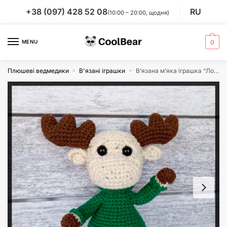
Skip
Skip
+38 (097) 428 52 08
RU
(10:00 – 20:00, щодня)
to
to
navigation
content
MENU
0
Плюшеві ведмедики
В'язані іграшки
В’язана м’яка іграшка “Лосик-пузатик” 18 см
»
»