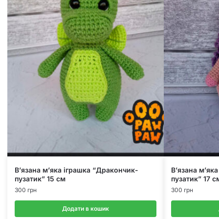
В’язана м’яка іграшка “Дракончик-
В’язана м’як
пузатик” 15 см
пузатик” 17 с
300
грн
300
грн
Додати в кошик