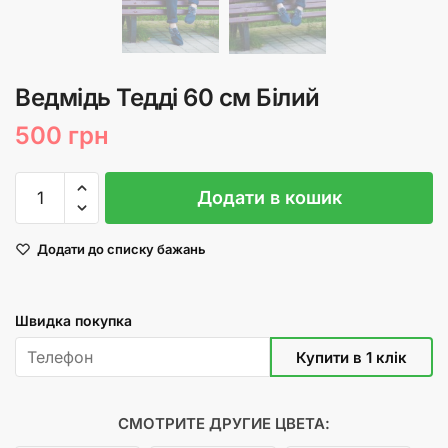
Ведмідь Тедді 60 см Білий
500
грн
Ведмідь
Додати в кошик
Тедді
60
Додати до списку бажань
см
Білий
кількість
Швидка покупка
СМОТРИТЕ ДРУГИЕ ЦВЕТА: