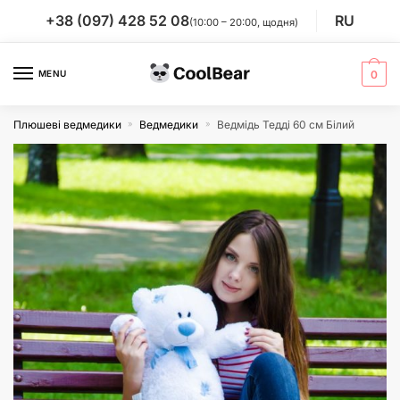
Skip
Skip
+38 (097) 428 52 08
RU
(10:00 – 20:00, щодня)
to
to
navigation
content
MENU
0
Плюшеві ведмедики
Ведмедики
Ведмідь Тедді 60 см Білий
»
»