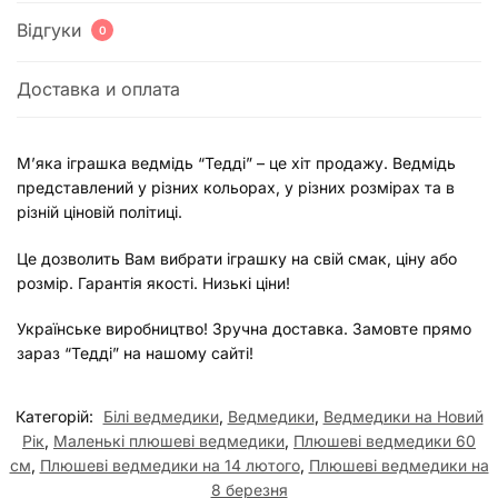
Відгуки
0
Доставка и оплата
М’яка іграшка ведмідь “Тедді” – це хіт продажу. Ведмідь
представлений у різних кольорах, у різних розмірах та в
різній ціновій політиці.
Це дозволить Вам вибрати іграшку на свій смак, ціну або
розмір. Гарантія якості. Низькі ціни!
Українське виробництво! Зручна доставка. Замовте прямо
зараз “Тедді” на нашому сайті!
Категорій:
Білі ведмедики
,
Ведмедики
,
Ведмедики на Новий
Рік
,
Маленькі плюшеві ведмедики
,
Плюшеві ведмедики 60
см
,
Плюшеві ведмедики на 14 лютого
,
Плюшеві ведмедики на
8 березня