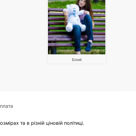
Білий
плата
мірах та в різній ціновій політиці.