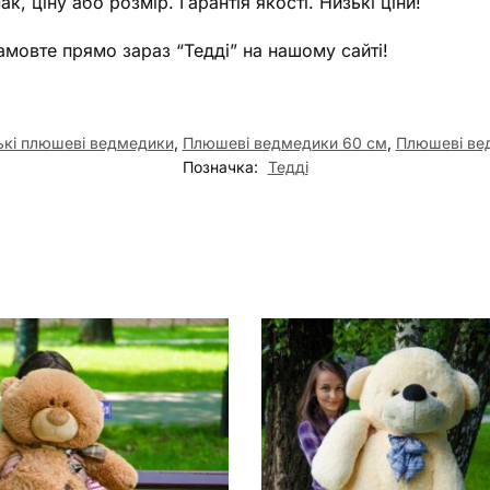
, ціну або розмір. Гарантія якості. Низькі ціни!
амовте прямо зараз “Тедді” на нашому сайті!
кі плюшеві ведмедики
,
Плюшеві ведмедики 60 см
,
Плюшеві вед
Позначка:
Тедді