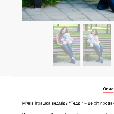
Опис
М’яка іграшка ведмідь “Тедді” – це хіт продаж