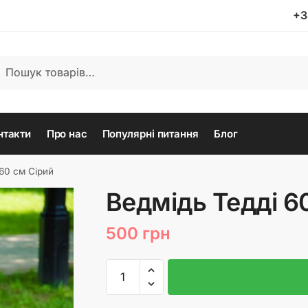
+3
ати:
кати
нтакти
Про нас
Популярні питання
Блог
 60 см Сірий
Ведмідь Тедді 6
500
грн
Ведмідь
Тедді
60