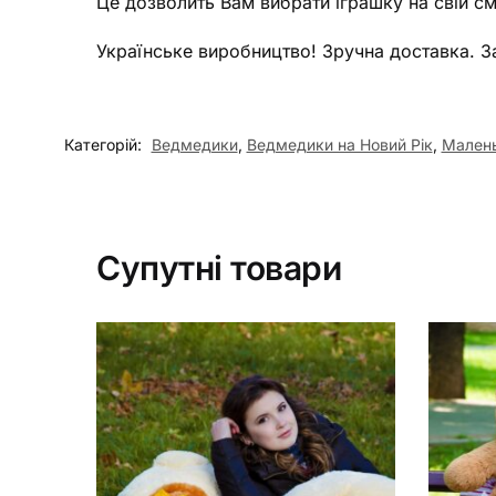
Це дозволить Вам вибрати іграшку на свій смак
Українське виробництво! Зручна доставка. З
Категорій:
Ведмедики
,
Ведмедики на Новий Рік
,
Малень
Супутні товари