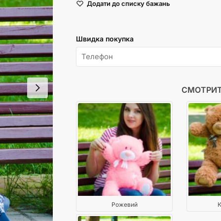
Додати до списку бажань
см
Сірий
кількість
Швидка покупка
СМОТРИТ
Рожевий
К