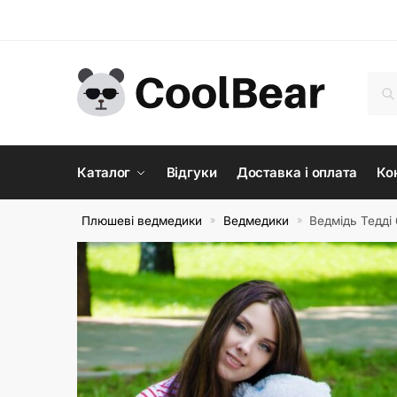
Skip
Skip
to
to
navigation
content
Шук
Шу
Каталог
Відгуки
Доставка і оплата
Ко
Плюшеві ведмедики
Ведмедики
Ведмідь Тедді
»
»