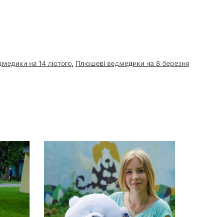
медики на 14 лютого
,
Плюшеві ведмедики на 8 березня